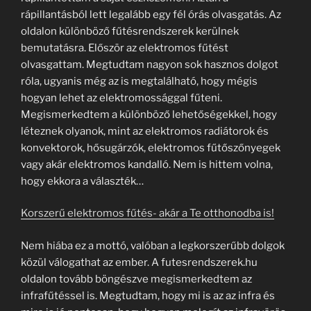
rápillantásból lett legalább egy fél órás olvasgatás. Az
oldalon különböző fűtésrendszerek kerülnek
bemutatásra. Először az elektromos fűtést
olvasgattam. Megtudtam nagyon sok hasznos dolgot
róla, ugyanis még az is megtalálható, hogy mégis
hogyan lehet az elektromossággal fűteni.
Megismerkedtem a különböző lehetőségekkel, hogy
léteznek olyanok, mint az elektromos radiátorok és
konvektorok, hősugárzók, elektromos fűtőszőnyegek
vagy akár elektromos kandalló. Nem is hittem volna,
hogy ekkora a választék…
Korszerű elektromos fűtés- akár a Te otthonodba is!
Nem hiába ez a mottó, valóban a legkorszerűbb dolgok
közül válogathat az ember. A futesrendszerek.hu
oldalon tovább böngészve megismerkedtem az
infrafűtéssel is. Megtudtam, hogy mi is az az infra és