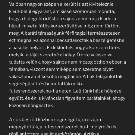
Valóban nagyon szépen sikerült is ezt kiviteleznie
kívül-belül egyaránt, ám kissé szomorúan mondta,
hogy a hidegebb időkben sajnos nem tudja kiadni a
házat, mivel a fűtés korszerűsítése még nem történt
meg. A baráti társaságunk férfi tagjai természetesen
ezt meghallva azonnal becsatlakoztak a beszélgetésbe
a pakolás helyett. Érdeklődtek, hogy a korszerű fűtés
melyik fajtáját szeretné a hölgy. Ő erre válaszolva
tudatta velünk, hogy sajnos nem mozog otthon ebben a
témában, viszont semmiképp sem szeretne olyat
választani amit később megbánna. A fiúk felajánlották
segítségüket, és bemutatták neki a
futesrendszerek.hu-t a neten. Leültünk hát a hölggyel
együtt, és én is kíváncsian figyeltem barátainkat, ahogy
közösen böngésztek.
A sok beszéd közben segítségül újra és újra
megnyitották, a futesrendszerek.hu-t, melyre én is
rápillantottam a saját eszközömön. Aztán a