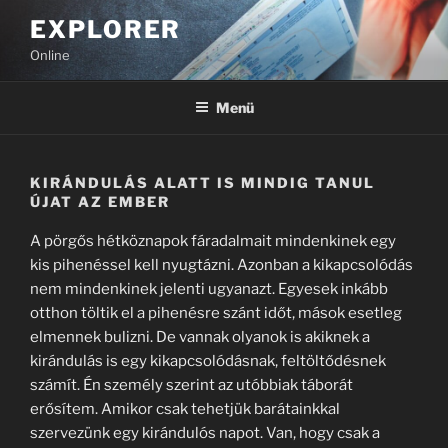
Tartalomhoz
EXPLORER
Online
Menü
KIRÁNDULÁS ALATT IS MINDIG TANUL
ÚJAT AZ EMBER
A pörgős hétköznapok fáradalmait mindenkinek egy
kis pihenéssel kell nyugtázni. Azonban a kikapcsolódás
nem mindenkinek jelenti ugyanazt. Egyesek inkább
otthon töltik el a pihenésre szánt időt, mások esetleg
elmennek bulizni. De vannak olyanok is akiknek a
kirándulás is egy kikapcsolódásnak, feltöltődésnek
számít. Én személy szerint az utóbbiak táborát
erősítem. Amikor csak tehetjük barátainkkal
szervezünk egy kirándulós napot. Van, hogy csak a