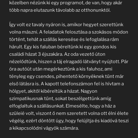
közelben nézünk ki egy programot, de van, hogy akár
több napra elutazunk távolabb az otthonunktól.
Így volt ez tavaly nyáron is, amikor hegyet szerettünk
volna mászni. A feladatok felosztása a szokásos módon
történt, tehát a szállás keresése és lefoglalása rám
hárult. Egy kis faluban béreltünk ki egy gondos kis
családi házat 3 éjszakára. Az oda vezető úton
nézelődtünk, hiszen a táj elragadó látványt nyújtott. Pár
óra autóút után megérkeztünk a kis faluhoz, ami
tényleg egy csendes, pihentető környéknek tűnt már
első látásra is. A kapott telefonszámon fel is hívtam a
hölgyet, akitől kibéreltük a házat. Nagyon
szimpatikusnak tűnt, sokat beszélgettünk amíg
elfoglaltuk a szállásunkat. Elmesélte, hogy a ház a
szüleié volt, viszont ő nem szeretett volna ott élni élete
végéig, ezért döntött úgy, hogy felújítja és kiadóvá teszi
a kikapcsolódni vágyók számára.