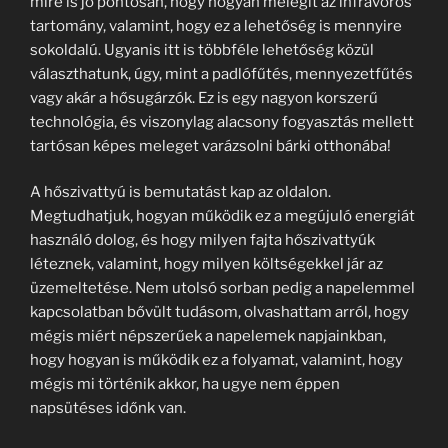
mire is jó pontosan, hogy hogyan melegít az infravörös
tartomány, valamint, hogy ez a lehetőség is mennyire
sokoldalú. Ugyanis itt is többféle lehetőség közül
választhatunk, úgy, mint a padlófűtés, mennyezetfűtés
vagy akár a hősugárzók. Ez is egy nagyon korszerű
technológia, és viszonylag alacsony fogyasztás mellett
tartósan képes meleget varázsolni bárki otthonába!
A hőszivattyú is bemutatást kap az oldalon.
Megtudhatjuk, hogyan működik ez a megújuló energiát
használó dolog, és hogy milyen fajta hőszivattyúk
léteznek, valamint, hogy milyen költségekkel jár az
üzemeltetése. Nem utolsó sorban pedig a napelemmel
kapcsolatban bővült tudásom, olvashattam arról, hogy
mégis miért népszerűek a napelemek napjainkban,
hogy hogyan is működik ez a folyamat, valamint, hogy
mégis mi történik akkor, ha ugye nem éppen
napsütéses időnk van.