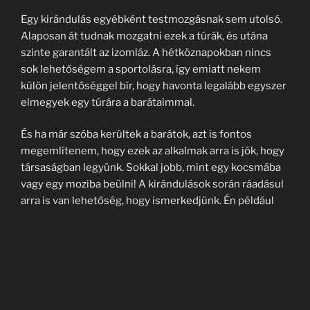
Egy kirándulás egyébként testmozgásnak sem utolsó.
Alaposan át tudnak mozgatni ezek a túrák, és utána
szinte garantált az izomláz. A hétköznapokban nincs
sok lehetőségem a sportolásra, így emiatt nekem
külön jelentőséggel bír, hogy havonta legalább egyszer
elmegyek egy túrára a barátaimmal.
És ha már szóba kerültek a barátok, azt is fontos
megemlítenem, hogy ezek az alkalmak arra is jók, hogy
társaságban legyünk. Sokkal jobb, mint egy kocsmába
vagy egy moziba beülni! A kirándulások során ráadásul
arra is van lehetőség, hogy ismerkedjünk. Én például
így ismertem meg a kedvesemet is, akivel már éve óta
együtt vagyunk!
Magyarország egy csodás hely, és számtalan
lehetőséget biztosít az ilyen időtöltésre, de azért
érdemes külföldre is kacsintgatni, főleg ha már