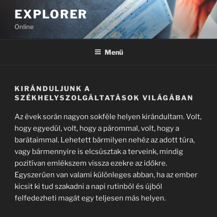
Tartalomhoz
EXPLORER
Online
Menü
KIRÁNDULJUNK A
SZÉKHELYSZOLGÁLTATÁSOK VILÁGÁBAN
Az évek során nagyon sokféle helyen kirándultam. Volt,
hogy egyedül, volt, hogy a párommal, volt, hogy a
barátaimmal. Lehetett bármilyen nehéz az adott túra,
vagy bármennyire is elcsúsztak a terveink, mindig
pozitívan emlékszem vissza ezekre az időkre.
Egyszerűen van valami különleges abban, ha az ember
kicsit ki tud szakadni a napi rutinból és újból
felfedezheti magát egy teljesen más helyen.