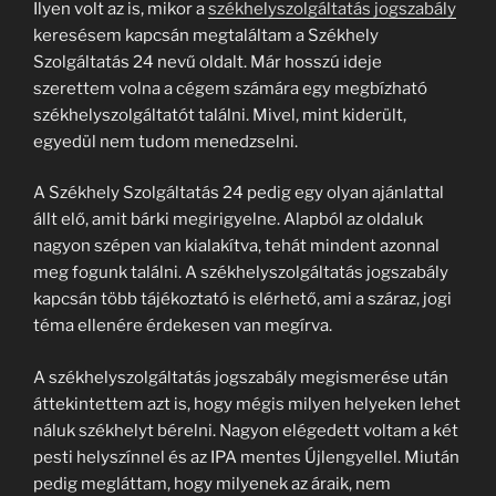
Ilyen volt az is, mikor a
székhelyszolgáltatás jogszabály
keresésem kapcsán megtaláltam a Székhely
Szolgáltatás 24 nevű oldalt. Már hosszú ideje
szerettem volna a cégem számára egy megbízható
székhelyszolgáltatót találni. Mivel, mint kiderült,
egyedül nem tudom menedzselni.
A Székhely Szolgáltatás 24 pedig egy olyan ajánlattal
állt elő, amit bárki megirigyelne. Alapból az oldaluk
nagyon szépen van kialakítva, tehát mindent azonnal
meg fogunk találni. A székhelyszolgáltatás jogszabály
kapcsán több tájékoztató is elérhető, ami a száraz, jogi
téma ellenére érdekesen van megírva.
A székhelyszolgáltatás jogszabály megismerése után
áttekintettem azt is, hogy mégis milyen helyeken lehet
náluk székhelyt bérelni. Nagyon elégedett voltam a két
pesti helyszínnel és az IPA mentes Újlengyellel. Miután
pedig megláttam, hogy milyenek az áraik, nem