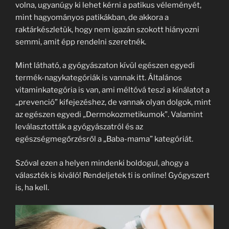
volna, ugyanúgy ki lehet kérni a patikus véleményét,
mint hagyományos patikákban, de akkora a
raktárkészletük, hogy nem igazán szokott hiányozni
semmi, amit épp rendelni szeretnék.
Mint látható, a gyógyászaton kívül egészen egyedi
termék-nagykategóriák is vannak itt. Általános
vitaminkategória is van, ami méltóvá teszi a kínálatot a
„prevenció” kifejezéshez, de vannak olyan dolgok, mint
az egészen egyedi „Dermokozmetikumok”. Valamint
leválasztották a gyógyászatról és az
egészségmegőrzésről a „Baba-mama” kategóriát.
Szóval ezen a helyen mindenki boldogul, ahogy a
választék is kiváló! Rendeljetek ti is online! Gyógyszert
is, ha kell.