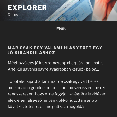
Tartalomhoz
EXPLORER
Online
Menü
MÁR CSAK EGY VALAMI HIÁNYZOTT EGY
JÓ KIRÁNDULÁSHOZ
Méghozzá egy jó kis szemcsepp allergiára, ami hat is!
Anélkül ugyanis egyre gyakrabban kerülök bajba…
Többfélét kipróbáltam már, de csak egy vált be, és
amikor azon gondolkodtam, honnan szerezzem be ezt
rendszeresen, hogy el ne fogyjon – végtére is vidéken
élek, elég félreeső helyen -, akkor jutottam arra a
következtetésre: online patika a megoldás!