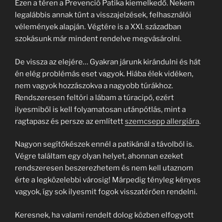
Ezen a téren a Prevenció Patika kiemelkedő. Nekem
legalábbis annak tűnt a visszajelzések, felhasználói
vélemények alapján. Végtére is a XXI. században
szokásunk már mindent rendelve megvásárolni.
De vissza az elejére… Gyakran járunk kirándulni és hát
én elég problémás eset vagyok. Hiába élek vidéken,
nem vagyok hozzászokva a nagyobb túrákhoz.
Rendszeresen feltöri a lábam a túracipő, ezért
ilyesmiből is kell folyamatosan utánpótlás, mint a
ragtapasz és persze az említett
szemcsepp allergiára
.
Nagyon segítőkészek ennél a patikánál a távolból is.
Végre találtam egy olyan helyet, ahonnan ezeket
rendszeresen beszerezhetem és nem kell utaznom
érte a legközelebbi városig! Márpedig tényleg kényes
vagyok, így sok ilyesmit fogok visszatérően rendelni.
Keresnek, ha valami rendelt dolog közben elfogyott