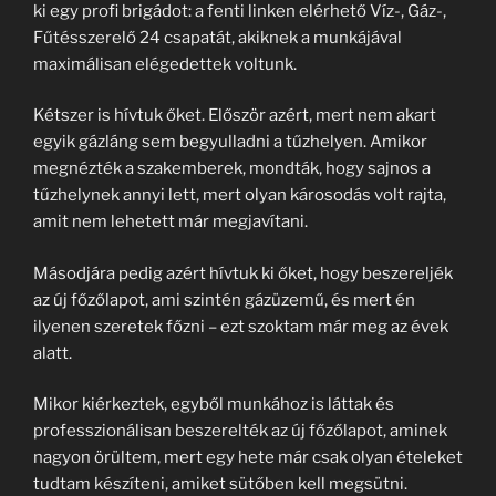
ki egy profi brigádot: a fenti linken elérhető Víz-, Gáz-,
Fűtésszerelő 24 csapatát, akiknek a munkájával
maximálisan elégedettek voltunk.
Kétszer is hívtuk őket. Először azért, mert nem akart
egyik gázláng sem begyulladni a tűzhelyen. Amikor
megnézték a szakemberek, mondták, hogy sajnos a
tűzhelynek annyi lett, mert olyan károsodás volt rajta,
amit nem lehetett már megjavítani.
Másodjára pedig azért hívtuk ki őket, hogy beszereljék
az új főzőlapot, ami szintén gázüzemű, és mert én
ilyenen szeretek főzni – ezt szoktam már meg az évek
alatt.
Mikor kiérkeztek, egyből munkához is láttak és
professzionálisan beszerelték az új főzőlapot, aminek
nagyon örültem, mert egy hete már csak olyan ételeket
tudtam készíteni, amiket sütőben kell megsütni.