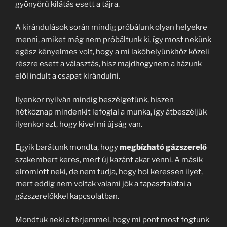
gyönyörű kilátás esett a tájra.
A kirándulások során mindig próbálunk olyan helyekre
menni, amiket még nem próbáltunk ki, így most nekünk
egész kényelmes volt, hogy a mi lakóhelyünkhöz közeli
részre esett a választás, hisz majdhogynem a házunk
elől indult a csapat kirándulni.
Ilyenkor nyilván mindig beszélgetünk, hiszen
hétköznap mindenkit lefoglal a munka, így átbeszéljük
ilyenkor azt, hogy kivel mi újság van.
Egyik barátunk mondta, hogy
megbízható gázszerelő
szakembert keres, mert új kazánt akar venni. A másik
elromlott neki, de nem tudja, hogy hol keressen ilyet,
mert eddig nem voltak valami jók a tapasztalatai a
gázszerelőkkel kapcsolatban.
Mondtuk neki a férjemmel, hogy mi pont most fogtunk