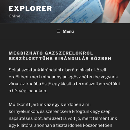
Tartalomhoz
EXPLORER
Online
Menü
MEGBÍZHATÓ GÁZSZERELŐKRŐL
BESZÉLGETTÜNK KIRÁNDULÁS KÖZBEN
Sokat szoktunk kirándulni a barátainkkal a közeli
erdőkben, mert mindannyian egész héten be vagyunk
zárva az irodába és jó egy kicsit a természetben sétálni
a hétvégi napokon.
Múltkor itt jártunk az egyik erdőben a mi
környékünkön, és szerencsére kifogtunk egy szép
napsütéses időt, ami azért is volt jó, mert felmentünk
egy kilátóra, ahonnan a tiszta időnek köszönhetően