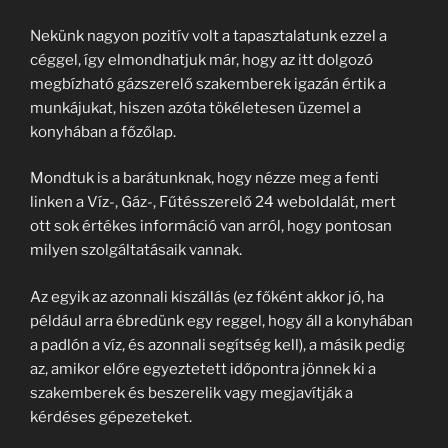
Nekünk nagyon pozitív volt a tapasztalatunk ezzel a
céggel, így elmondhatjuk már, hogy az itt dolgozó
megbízható gázszerelő szakemberek igazán értik a
munkájukat, hiszen azóta tökéletesen üzemel a
konyhában a főzőlap.
Mondtuk is a barátunknak, hogy nézze meg a fenti
linken a Víz-, Gáz-, Fűtésszerelő 24 weboldalát, mert
ott sok értékes információ van arról, hogy pontosan
milyen szolgáltatásaik vannak.
Az egyik az azonnali kiszállás (ez főként akkor jó, ha
például arra ébredünk egy reggel, hogy áll a konyhában
a padlón a víz, és azonnali segítség kell), a másik pedig
az, amikor előre egyeztetett időpontra jönnek ki a
szakemberek és beszerelik vagy megjavítják a
kérdéses gépezeteket.