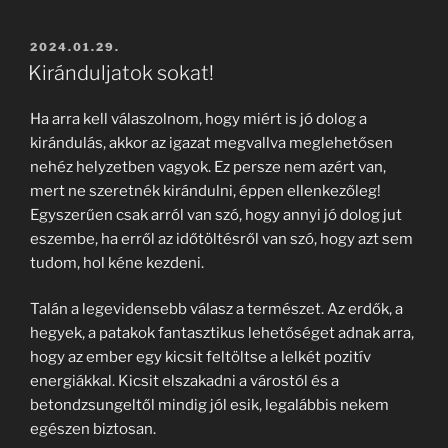
BEKÜLDVE:
2024.01.29.
Kiránduljatok sokat!
Ha arra kell válaszolnom, hogy miért is jó dolog a
kirándulás, akkor az igazat megvallva meglehetősen
nehéz helyzetben vagyok. Ez persze nem azért van,
mert ne szeretnék kirándulni, éppen ellenkezőleg!
Egyszerűen csak arról van szó, hogy annyi jó dolog jut
eszembe, ha erről az időtöltésről van szó, hogy azt sem
tudom, hol kéne kezdeni.
Talán a legevidensebb válasz a természet. Az erdők, a
hegyek, a patakok fantasztikus lehetőséget adnak arra,
hogy az ember egy kicsit feltöltse a lelkét pozitív
energiákkal. Kicsit elszakadni a várostól és a
betondzsungeltől mindig jól esik, legalábbis nekem
egészen biztosan.