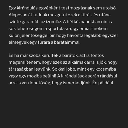
Egy kirándulás egyébként testmozgásnak sem utolsó.
Alaposan át tudnak mozgatni ezek a túrák, és utána
szinte garantált az izomláz. A hétköznapokban nincs
sok lehetőségem a sportolásra, így emiatt nekem
külön jelentőséggel bír, hogy havonta legalább egyszer
elmegyek egy túrára a barátaimmal.
És ha már szóba kerültek a barátok, azt is fontos
megemlítenem, hogy ezek az alkalmak arra is jók, hogy
társaságban legyünk. Sokkal jobb, mint egy kocsmába
vagy egy moziba beülni! A kirándulások során ráadásul
arra is van lehetőség, hogy ismerkedjünk. Én például
így ismertem meg a kedvesemet is, akivel már éve óta
együtt vagyunk!
Magyarország egy csodás hely, és számtalan
lehetőséget biztosít az ilyen időtöltésre, de azért
érdemes külföldre is kacsintgatni, főleg ha már